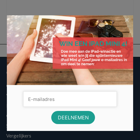
inboedelverzekering
,
inbraak
,
laptop
,
premie
,
roerende zaken
,
schade
,
televisie
,
vandalisme
,
waterschade
×
Overige informatie
Over Voordeligst.nl
Veelgestelde vragen
Disclaimer
Cookies
Sitemap
Vergelijkers