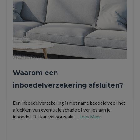
Waarom een
inboedelverzekering afsluiten?
Een inboedelverzekering is met name bedoeld voor het
afdekken van eventuele schade of verlies aan je
inboedel. Dit kan veroorzaakt …
Lees Meer
blikseminslag
,
brand
,
de verzekerde somn
,
diefstal
,
huishouden
,