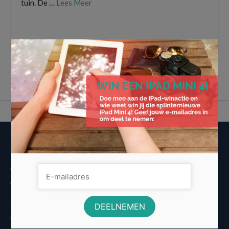
tuin. De …
Lees Meer
bespaar op energiekosten
,
led lamp
,
Led verlichting
,
led wandlampen voor buiten
,
×
ledverlichting
,
voordelige en duurzame led verlichting in de tuin
Overige informatie
Over Voordeligst.nl
Veelgestelde vragen
Disclaimer
Cookies