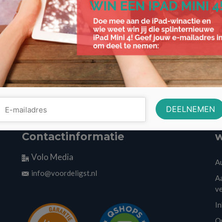
Contactinformatie
w
Volo Media
A
info@voordeligst.nl
Aa
v
I
O