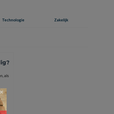
Technologie
Zakelijk
Home
»
loungeset of tuinset
lig?
n, als
×
eset of