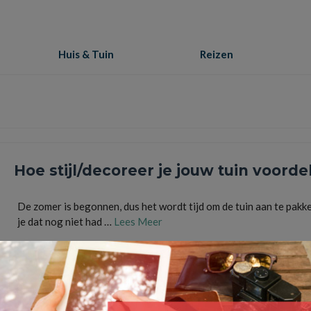
Huis & Tuin
Reizen
Hoe stijl/decoreer je jouw tuin voorde
De zomer is begonnen, dus het wordt tijd om de tuin aan te pakke
je dat nog niet had …
Lees Meer
Buitenspeelgoed van Buitenspeelgoed.nl
,
buitenspeelgoed.nl
,
Een houten zandbak
,
loung
tuinset
,
schommel of speeltoestel
,
voordelig tuin decoreren