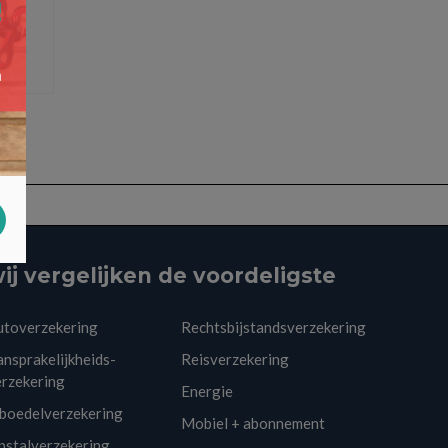
ij vergelijken de voordeligste
utoverzekering
Rechtsbijstandsverzekering
nsprakelijkheids-
Reisverzekering
erzekering
Energie
nboedelverzekering
Mobiel + abonnement
pstalverzekering