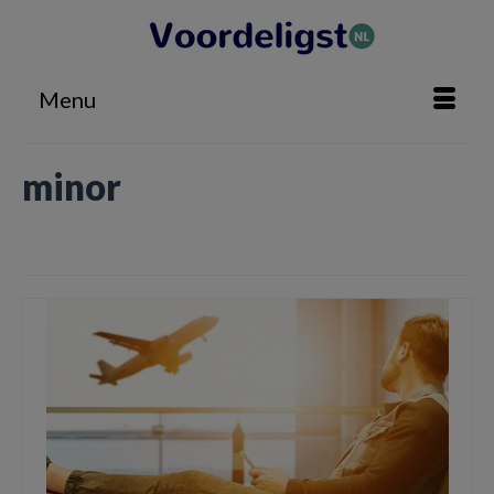
Menu
minor
Home
»
minor