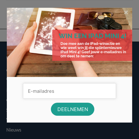
×
Overige informatie
Over Voordeligst.nl
Veelgestelde vragen
Disclaimer
Cookies
Sitemap
Vergelijkers
Nieuws