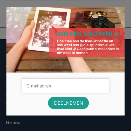
×
Overige informatie
Over Voordeligst.nl
Veelgestelde vragen
Disclaimer
Cookies
Sitemap
Vergelijkers
Nieuws