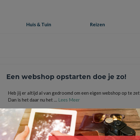
Huis & Tuin
Reizen
Een webshop opstarten doe je zo!
Heb jij er altijd al van gedroomd om een eigen webshop op te ze
Dan is het daar nu het …
Lees Meer
bestellingen
,
kvk
,
ondernemer
,
online winkelen
,
shoppen
,
stappenplan
,
webshop
,
webwink