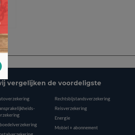
ij vergelijken de voordeligste
utoverzekering
Rechtsbijstandsverzekering
nsprakelijkheids-
Reisverzekering
erzekering
Energie
nboedelverzekering
Mobiel + abonnement
pstalverzekering