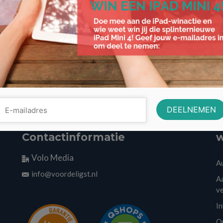
Contactinformatie
w
Volo Media
A
info@voordeligst.nl
Aa
v
I
O