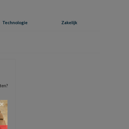
Technologie
Zakelijk
Home
»
online winkelen
tten?
×
el