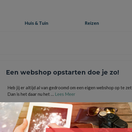
Huis & Tuin
Reizen
Een webshop opstarten doe je zo!
Heb jij er altijd al van gedroomd om een eigen webshop op te ze
Dan is het daar nu het …
Lees Meer
bestellingen
,
kvk
,
ondernemer
,
online winkelen
,
shoppen
,
stappenplan
,
webshop
,
webwink