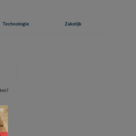
Technologie
Zakelijk
Home
»
webwinkel
tten?
×
el