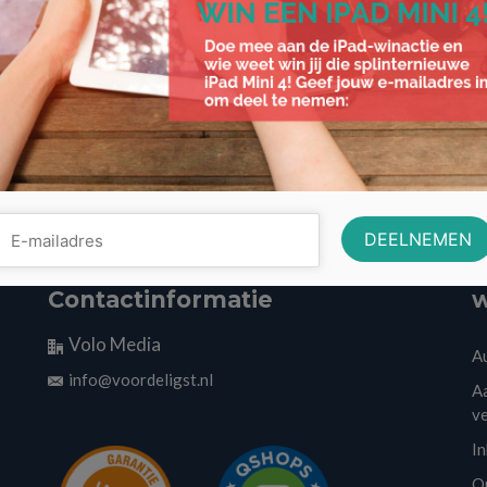
Contactinformatie
w
Volo Media
A
info@voordeligst.nl
Aa
v
I
O