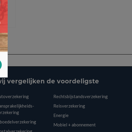
ij vergelijken de voordeligste
utoverzekering
Rechtsbijstandsverzekering
nsprakelijkheids-
Reisverzekering
erzekering
Energie
nboedelverzekering
Mobiel + abonnement
pstalverzekering