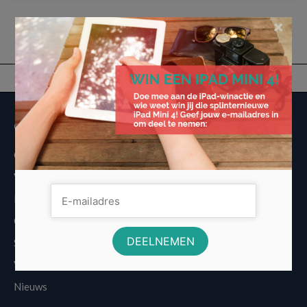
×
Overige informatie
Over Voordeligst.nl
Veelgestelde vragen
Disclaimer
Cookies
Sitemap
Vergelijkers
Nieuws