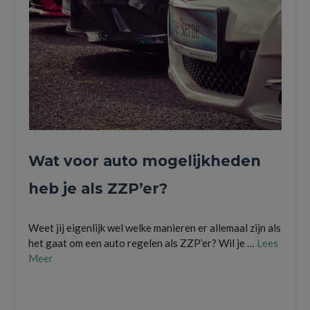
Wat voor auto mogelijkheden
heb je als ZZP’er?
Weet jij eigenlijk wel welke manieren er allemaal zijn als
het gaat om een auto regelen als ZZP’er? Wil je …
Lees
Meer
auto
,
bedrijf
,
financial lease
,
huren
,
kopen
,
lease
,
operational lease
,
prive
,
zakelijk