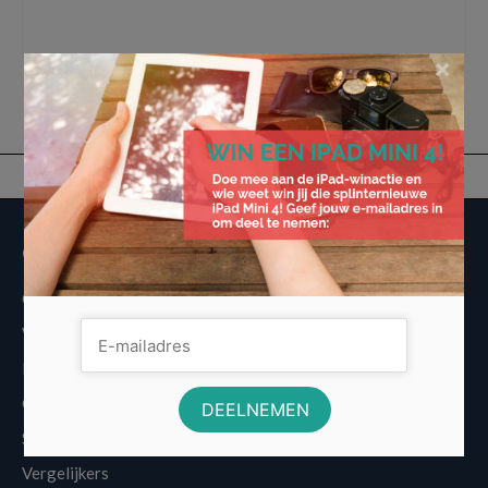
20 Lite
,
OPPO A54 5G
,
samsung galaxy
,
Samsung Galaxy A52s 5G
,
Voordelige
Smartphones
×
Overige informatie
Over Voordeligst.nl
Veelgestelde vragen
Disclaimer
Cookies
Sitemap
Vergelijkers