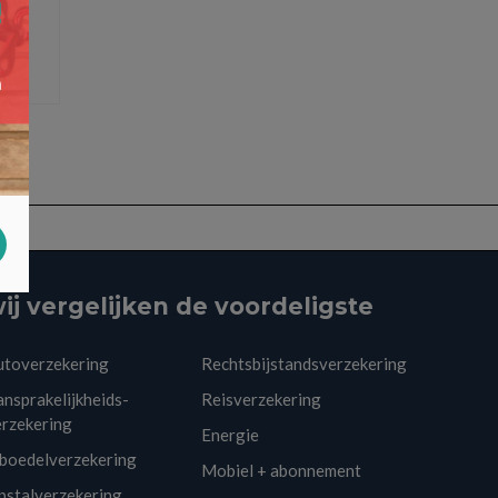
ij vergelijken de voordeligste
utoverzekering
Rechtsbijstandsverzekering
nsprakelijkheids-
Reisverzekering
erzekering
Energie
nboedelverzekering
Mobiel + abonnement
pstalverzekering