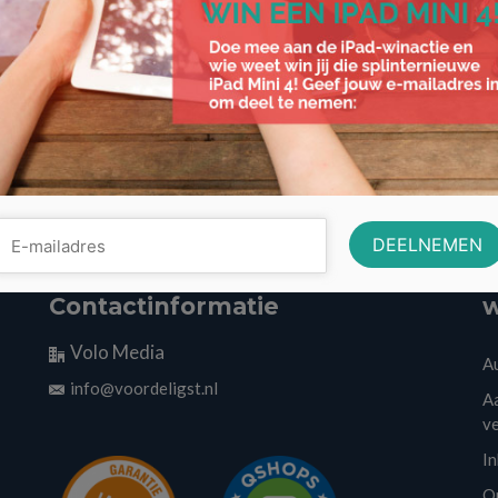
Contactinformatie
w
Volo Media
A
info@voordeligst.nl
Aa
v
I
O