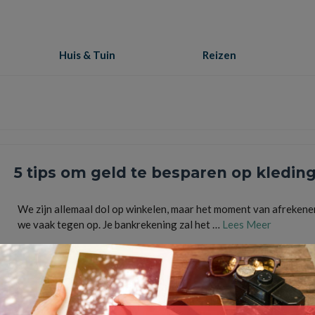
Huis & Tuin
Reizen
5 tips om geld te besparen op kledin
We zijn allemaal dol op winkelen, maar het moment van afrekene
we vaak tegen op. Je bankrekening zal het …
Lees Meer
basis
,
broek
,
jas
,
jurk
,
kleding
,
kortingscodes
,
nieuw
,
oud
,
rok
,
shoppen
,
thrift
,
vintage
,
wink