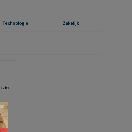
Technologie
Zakelijk
Home
»
oud
g
n zien
×
elen