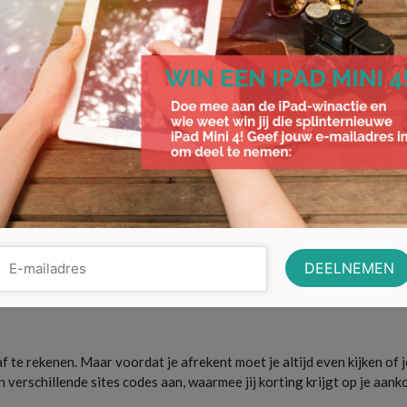
tenbesparend zijn. Deze kleding is namelijk makkelijk te combineren.
en zoet zijn. Een hemdje kan zomers gedragen worden, maar ook in de
en broeken. Het voordeel van dit soort kledingstukken is dat ze vaak
dus beter investeren in goede basis kleding, aangezien deze nooit uit
en wel weer zat.
 outletshops opgezet. In deze shops kun je met hoge kortingen winke
 Als je dus echt koopjes wilt jagen is dat
the place to be
. Naast het
ook een goede optie. Hier kun je voor goede prijzen leuke vintage kl
f te rekenen. Maar voordat je afrekent moet je altijd even kijken of j
 verschillende sites codes aan, waarmee jij korting krijgt op je aank