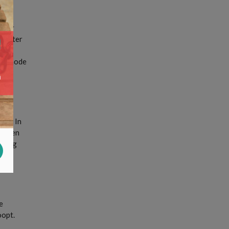
 Door
 winter
 de mode
len. In
 kopen
eding
e
oopt.