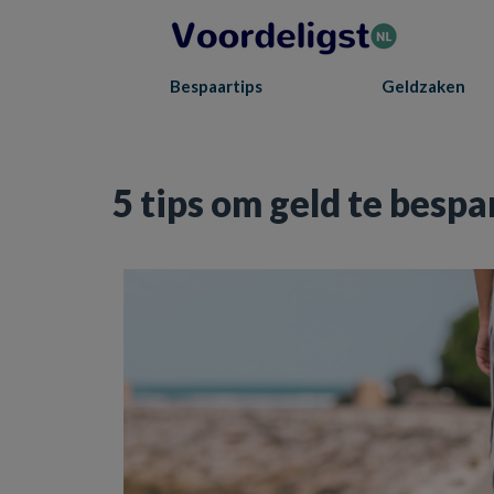
Bespaartips
Geldzaken
Home
»
Besparen
»
5 tips om geld te besparen op kleding
5 tips om geld te bespa