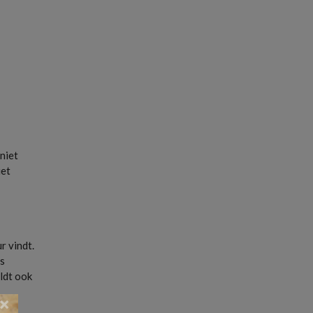
niet
iet
r vindt.
us
eldt ook
×