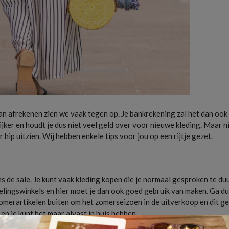
an afrekenen zien we vaak tegen op. Je bankrekening zal het dan ook 
ijker en houdt je dus niet veel geld over voor nieuwe kleding. Maar n
 hip uitzien. Wij hebben enkele tips voor jou op een rijtje gezet.
ns de sale. Je kunt vaak kleding kopen die je normaal gesproken te duu
evelingswinkels en hier moet je dan ook goed gebruik van maken. Ga d
 zomerartikelen buiten om het zomerseizoen in de uitverkoop en dit g
 en je kunt het maar alvast in huis hebben.