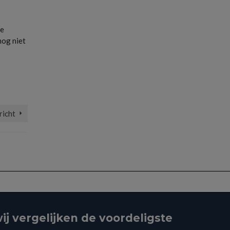
je
nog niet
richt
ij vergelijken de voordeligste