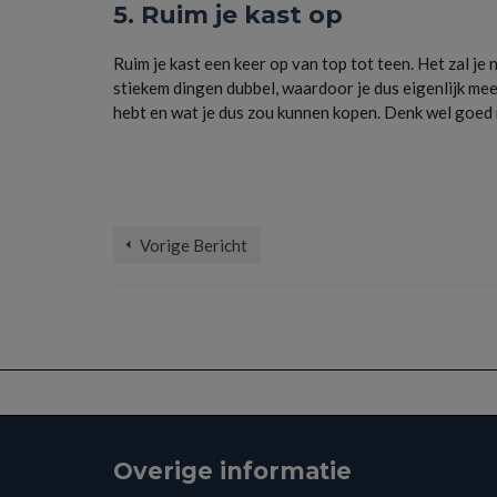
5. Ruim je kast op
Ruim je kast een keer op van top tot teen. Het zal je 
stiekem dingen dubbel, waardoor je dus eigenlijk meer
hebt en wat je dus zou kunnen kopen. Denk wel goed na
basis
,
broek
,
jas
,
jurk
,
kleding
,
kortingscodes
,
nieuw
,
oud
,
rok
,
shoppen
,
th
Vorige Bericht
Overige informatie