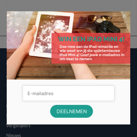
personal trainer
,
refurbished ipad
,
sportschool
,
strava
,
sworklt
,
tablet
,
workouts
×
Overige informatie
Over Voordeligst.nl
Veelgestelde vragen
Disclaimer
Cookies
Sitemap
Vergelijkers
Nieuws