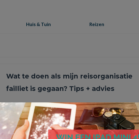
Huis & Tuin
Reizen
Wat te doen als mijn reisorganisatie
failliet is gegaan? Tips + advies
Je hoort het de laatste tijd steeds vaker: bekende reisorganisati
in ernstige financiële problemen komen en uiteindelijk failliet ga
Lees Meer
accommodatie
,
buitenland
,
failliet
,
faillissement
,
Garantiefonds
,
reisaanbieder
,
reisbureau
,