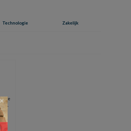
Technologie
Zakelijk
Home
»
reisbureau
es die
×
an. …