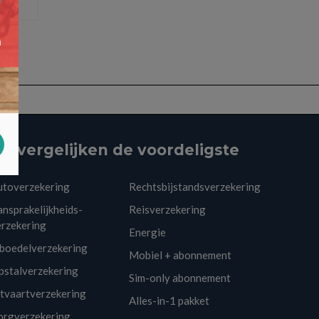
ij vergelijken de voordeligste
utoverzekering
Rechtsbijstandsverzekering
nsprakelijkheids-
Reisverzekering
erzekering
Energie
nboedelverzekering
Mobiel + abonnement
pstalverzekering
Sim-only abonnement
itvaartverzekering
Alles-in-1 pakket
orgverzekering