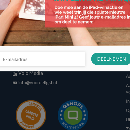
Reisgelden
,
reisorganisatie
,
SGR
,
vakantie
,
vergoeding
,
verzekerd
Contactinformatie
w
Volo Media
A
info@voordeligst.nl
Aa
v
I
O
U
Z