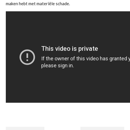
maken hebt met materiële schade.
accommodatie
,
buitenland
,
failliet
,
faillissement
,
Garantiefonds
,
reisaanbieder
,
reisbureau
,
Reisgelden
,
reisorganisatie
,
SGR
,
vakantie
,
vergoeding
,
verzekerd