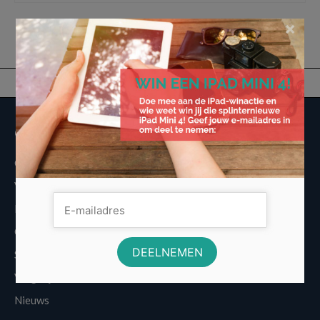
×
Overige informatie
Over Voordeligst.nl
Veelgestelde vragen
Disclaimer
Cookies
Sitemap
Vergelijkers
Nieuws