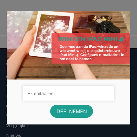
rugzak
,
speelgoed
,
tegeltje
,
tekst
,
verrassing
×
Overige informatie
Over Voordeligst.nl
Veelgestelde vragen
Disclaimer
Cookies
Sitemap
Vergelijkers
Nieuws