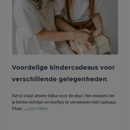
Voordelige kindercadeaus voor
verschillende gelegenheden
Kerst staat alweer bijna voor de deur. Het moment om
je kleine nichtjes en neefjes te verwennen met cadeaus.
Maar, …
Lees Meer
badjas
,
boodschap
,
cadeaus
,
foto's
,
geschenken voor kinderen
,
kindercadeau
,
quote
,