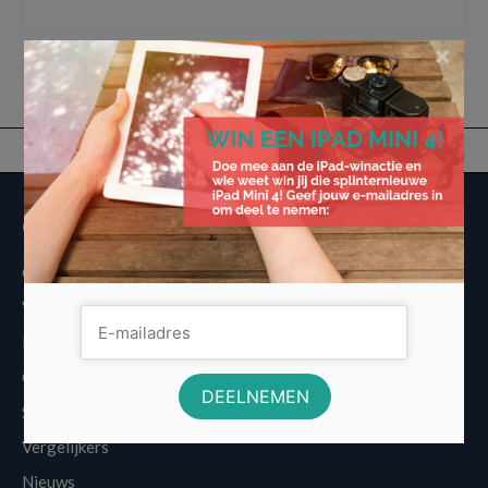
vakantie
,
vakantiehuis
,
vakantiehuisje
,
vakantiepark
,
weekend
×
Overige informatie
Over Voordeligst.nl
Veelgestelde vragen
Disclaimer
Cookies
Sitemap
Vergelijkers
Nieuws