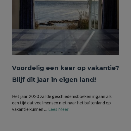
Voordelig een keer op vakantie?
Blijf dit jaar in eigen land!
Het jaar 2020 zal de geschiedenisboeken ingaan als
een tijd dat veel mensen niet naar het buitenland op
vakantie kunnen …
Lees Meer
bungalow
,
camping
,
kust
,
mini-vakantie
,
nederland
,
nederlandse kust
,
reizen
,
trip
,