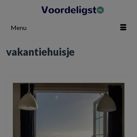
Menu
vakantiehuisje
Home
»
vakantiehuisje