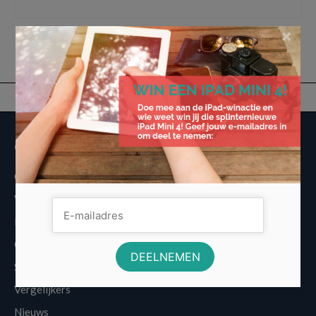
voeding hond
×
Overige informatie
Over Voordeligst.nl
Veelgestelde vragen
Disclaimer
Cookies
Sitemap
Vergelijkers
Nieuws