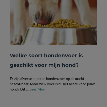
Welke soort hondenvoer is
geschikt voor mijn hond?
Er zijn diverse soorten hondenvoer op de markt
beschikbaar. Maar welk voer is nu het beste voor jouw
hond? Dit …
Lees Meer
dieetvoer
,
droogvoer
,
hond
,
honden
,
hondensnacks
,
hondenvoer
,
natvoer
,
viervoeter
,