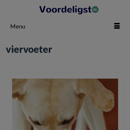
Menu
viervoeter
Home
»
viervoeter