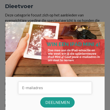
Dieetvoer
Deze categorie focust zich op het aanbieden van
evenwichtige voeding die speciaal gericht is op honden die
×
dat nodig hebben. Dit kan bijvoorbeeld komen door een
gezondheidsaandoening, waardoor de hond bepaalde
voedingsstoffen benodigd heeft. Veel aandoeningen kunnen
namelijk (gedeeltelijk) behandeld worden door je hond op een
nutritioneel dieet te zetten. De vitaminen en bouwstoffen
zorgen voor een gezonde en gelukkige hond. Het dieetvoer is
voornamelijk een toevoeging aan het dagelijks voer en is
daarbij geen vervanging.
Probeer dus altijd een goede basis te creëren voor je dier,
zodat het de belangrijkste voedingsstoffen dagelijks
binnenkrijgt. Vervolgens kun je deze dagelijkse voeding
aanvullen met een speciaal dieet of enkels snacks om het
volledige voedingspatroon te complementeren. Kijk snel bij
Orijen hondenvoer
, voor een compleet overzicht van alle
hondenvoeding. Zo zorg jij voor een kwispelende en