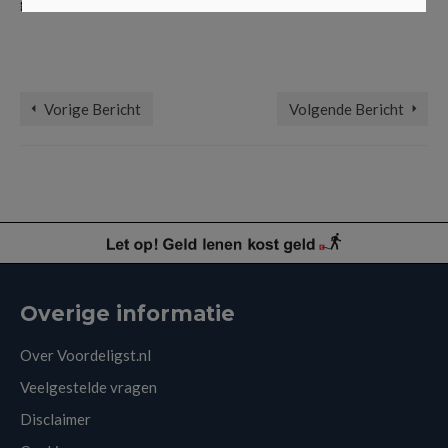
gelukkige hond!
dieetvoer
,
droogvoer
,
hond
,
honden
,
hondensnacks
,
hondenvoer
,
natvoer
,
viervoeter
,
voeding hond
Vorige Bericht
Volgende Bericht
Overige informatie
Over Voordeligst.nl
Veelgestelde vragen
Disclaimer