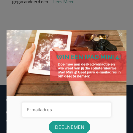
gegarandeerd een …
Lees Meer
All risk autoverzekering
,
verzekering vergelijken
,
Voordeligste all risk
autoverzekering
,
Waar vind ik de voordeligste all risk autoverzekering
,
Wanneer
×
auto all risk verzekeren
,
Wat vergoedt een all risk autoverzekering
,
Wat vergoedt
een all risk autoverzekering niet
Overige informatie
Over Voordeligst.nl
Veelgestelde vragen
Disclaimer