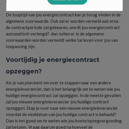
Verlenging van het contract
De looptijd van jou energiecontract kan je terug vinden in de
algemene voorwaarde. Ook zal er worden vermeld wat erna
de contractperiode zal gebeuren, wordt jou energiecontract
automatisch verlengd?. dan zullen er in de algemene
voorwaarden worden vermeldt welke tarieven voor jou van
toepassing zijn.
Voortijdig je energiecontract
opzeggen?
Als je van plan bent om over te stappen naar een andere
energieleverancier, dan is het belangrijk om te weten wie jou
huidige energiecontract zal opzeggen. In de meeste gevallen
zal jou nieuwe energieleverancier jou huidige contract
opzeggen. Stap je over naar een nieuwe energieleverancier
voordat de einddatum van jou huidige contract is behaald?
Dan is het goed om te weten wie jou boete/opzegvergoeding
zal betalen. Vraag daarom goed na hoeveel de