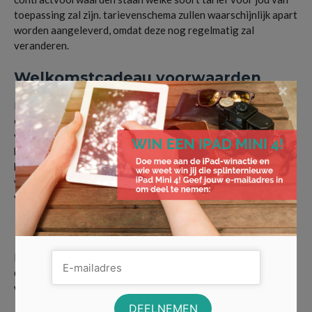
toepassing zal zijn. tarievenschema zullen waarschijnlijk apart
worden aangeleverd, omdat deze nog regelmatig zal
veranderen.
Welkomstcadeau voorwaarden
×
Bij de meeste energieleveranciers zullen de nieuwe klanten
een welkomcadeau/korting krijgen. In de algemene
voorwaarden zal er vermeldt worden wanneer en hoe de
korting wordt verrekend, ook zal er instaan voor welke
klanten de welkomcadeau/korting geldt. Ook zal er worden
vermeldt wat er gebeurt mocht je het contract beëindigen
voordat de einddatum behaald is.
Betalingen
De betalingen zijn vastgesteld in de algemene voorwaarden,
daar staat aangeven op welke manier de premie voldaan kan
worden.