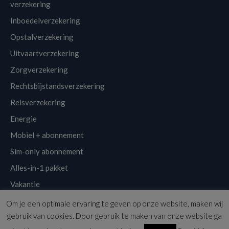
verzekering
Inboedelverzekering
Opstalverzekering
Uitvaartverzekering
Zorgverzekering
Rechtsbijstandsverzekering
Reisverzekering
Energie
Mobiel + abonnement
Sim-only abonnement
Alles-in-1 pakket
Vakantie
Om je een optimale ervaring te geven op onze website, maken wij
Klantenservice
Links
Disclaimer
Sitemap
Nieuwsbrief
gebruik van cookies. Door gebruik te maken van onze website ga
Copyright © 2026 | Voordeligst.nl