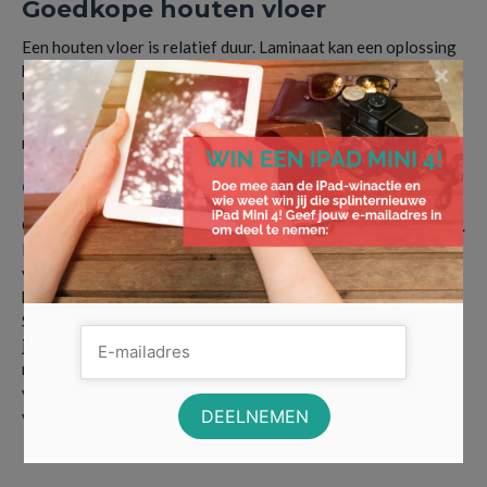
Goedkope houten vloer
Een houten vloer is relatief duur. Laminaat kan een oplossing
×
bieden. Een laminaatvloer ziet er tegenwoordig net zo mooi
uit als een echte houten vloer. Zeker wanneer je een
laminaatvloer met groeven kiest. De groeven geven de vloer
namelijk diepte waardoor de planken net echt lijken.
Goedkoop is duurkoop
Goedkope vloeren zijn meestal kwalitatief minder dan de dure.
Dat betekent niet dat goedkope vloeren slecht zijn en de dure
vloeren allemaal van topkwaliteit zijn. Vraag na hoe de
kwaliteit is als je het niet zeker weet of bekijk reviews online.
Soms heb je voor een paar euro meer een sterkere vloer waar
je langer mee door kunt. In dat opzicht is het soms beter om
niet alleen naar de prijs te kijken omdat je met een goedkope
vloer maar zo twee keer een nieuwe vloer moet leggen,
vergeleken met een vloer die ietsjes meer kost.
een budgetvriendelijke vloer
,
een nieuwe vloer
,
Goedkope houten vloer
,
laminaat
,
PVC
vloer