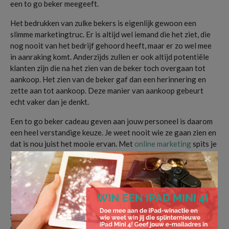
een to go beker meegeeft.
Het bedrukken van zulke bekers is eigenlijk gewoon een
slimme marketingtruc. Er is altijd wel iemand die het ziet, die
nog nooit van het bedrijf gehoord heeft, maar er zo wel mee
in aanraking komt. Anderzijds zullen er ook altijd potentiële
klanten zijn die na het zien van de beker toch overgaan tot
aankoop. Het zien van de beker gaf dan een herinnering en
zette aan tot aankoop. Deze manier van aankoop gebeurt
echt vaker dan je denkt.
Een to go beker cadeau geven aan jouw personeel is daarom
een heel verstandige keuze. Je weet nooit wie ze gaan zien en
dat is nou juist het mooie ervan. Met
online marketing
spits je
je namelijk tot een bepaalde doelgroep. Met een to go beker
×
heb je geen kaders en dat kan weleens zorgen voor een aantal
verkopen.
Een mok voor duurzaamheid
Sinds het begin van 2024 zijn
herbruikbare servies
de norm
geworden. Dit heeft alles te maken met duurzaamheid. We