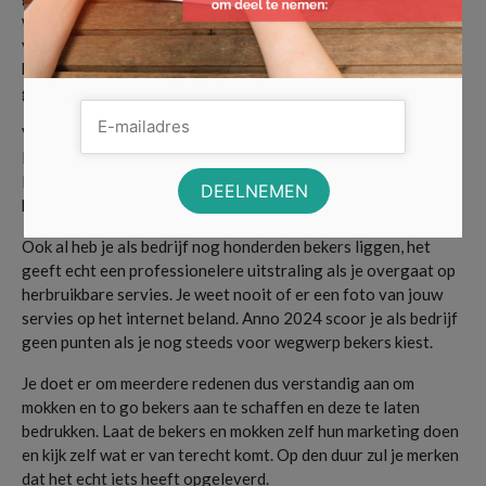
willen in Nederland van het plastic af en daarom gaan we zo
veel mogelijk over op herbruikbare alternatieven. Een
bedrukte mok of to go beker is sinds 2024 de nieuwe norm
geworden.
Voortaan was je je servies gewoon, wat veel duurzamer is.
Een mok en to go beker gaan namelijk een hele lange tijd mee.
Het voordeel is dat je deze op veel plekken in de vaatwasser
kunt zetten, waardoor je ze ook niet hoeft af te wassen.
Ook al heb je als bedrijf nog honderden bekers liggen, het
geeft echt een professionelere uitstraling als je overgaat op
herbruikbare servies. Je weet nooit of er een foto van jouw
servies op het internet beland. Anno 2024 scoor je als bedrijf
geen punten als je nog steeds voor wegwerp bekers kiest.
Je doet er om meerdere redenen dus verstandig aan om
mokken en to go bekers aan te schaffen en deze te laten
bedrukken. Laat de bekers en mokken zelf hun marketing doen
en kijk zelf wat er van terecht komt. Op den duur zul je merken
dat het echt iets heeft opgeleverd.