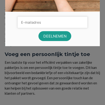
Label het pakket duidelijk
Zorg ervoor dat het pakket duidelijk en correct gelabeld is om
ervoor te zorgen dat het op de juiste bestemming aankomt.
Vermeld het volledige adres van de ontvanger, inclusief naam,
straatnaam, huisnummer, postcode en plaatsnaam. Voeg
indien mogelijk ook het telefoonnummer van de ontvanger
toe, voor het geval er problemen zijn met de bezorging. Laat
je het toch liever doen door iemand anders? Doe dat dan bij
Shops United
!
Voeg een persoonlijk tintje toe
Een laatste tip voor het efficiënt verpakken van zakelijke
pakketjes is om een persoonlijk tintje toe te voegen. Dit kan
bijvoorbeeld een bedankbriefje of een visitekaartje zijn dat bij
het pakket wordt gevoegd. Een persoonlijke touch kan de
ontvanger het gevoel geven dat ze gewaardeerd worden en
kan helpen bij het opbouwen van een goede relatie met
klanten of partners.
pakket verzenden