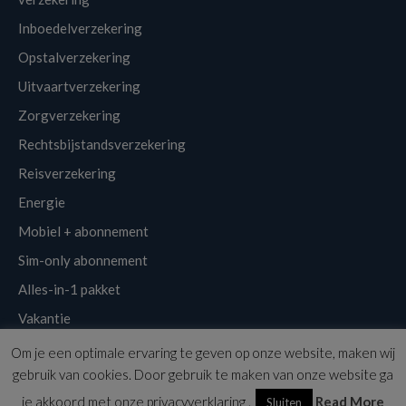
Inboedelverzekering
Opstalverzekering
Uitvaartverzekering
Zorgverzekering
Rechtsbijstandsverzekering
Reisverzekering
Energie
Mobiel + abonnement
Sim-only abonnement
Alles-in-1 pakket
Vakantie
Om je een optimale ervaring te geven op onze website, maken wij
Klantenservice
Links
Disclaimer
Sitemap
Nieuwsbrief
gebruik van cookies. Door gebruik te maken van onze website ga
Copyright © 2026 | Voordeligst.nl
je akkoord met onze privacyverklaring .
Read More
Sluiten