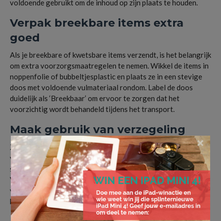
voldoende gebruikt om de inhoud op zijn plaats te houden.
Verpak breekbare items extra
goed
Als je breekbare of kwetsbare items verzendt, is het belangrijk
om extra voorzorgsmaatregelen te nemen. Wikkel de items in
noppenfolie of bubbeltjesplastic en plaats ze in een stevige
doos met voldoende vulmateriaal rondom. Label de doos
duidelijk als ‘Breekbaar’ om ervoor te zorgen dat het
voorzichtig wordt behandeld tijdens het transport.
Maak gebruik van verzegeling
×
Zorg ervoor dat je het pakket goed verzegelt om te
voorkomen dat het tijdens het transport opengaat. Gebruik
stevige tape om de doos of envelop volledig af te sluiten.
Vergeet niet om ook de naden van de doos goed te
verzegelen om te voorkomen dat er vocht of vuil
binnendringt.