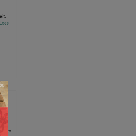
eit.
Lees
lijken
,
×
 maken