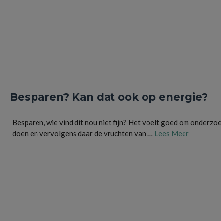
Besparen? Kan dat ook op energie?
Besparen, wie vind dit nou niet fijn? Het voelt goed om onderzoe
doen en vervolgens daar de vruchten van …
Lees Meer
besparen
,
Energie
,
Energie groen én besparen
,
energie vergelijken mkb
,
Internet particuli
commercieel
,
verzekeringen