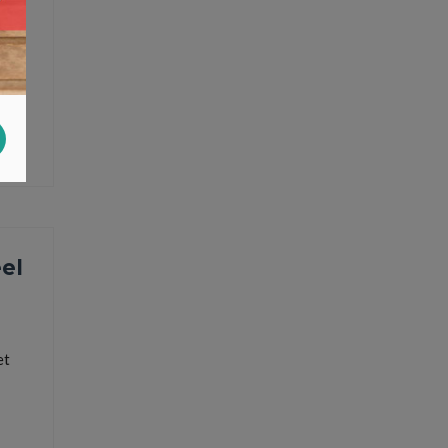
tepomp
el
et
erzekering