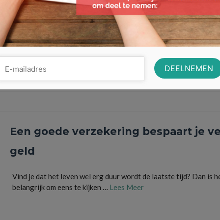
zonder dat je energierekening door het …
Lees Meer
Airco
,
besparen
,
Binnenklimaat
,
duurzaam
,
Energie
,
Gezondheid
,
milieu
,
verwarmen
,
warm
Een goede verzekering bespaart je ve
geld
Vind je dat het leven wel erg duur wordt de laatste tijd? Dan is h
belangrijk om eens te kijken …
Lees Meer
besparen
,
inboedelverzekering
,
inboedelverzekering voor studenten
,
online vergelijken
,
v