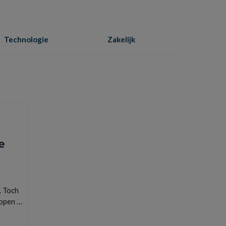
Technologie
Zakelijk
Home
»
besparen
e
. Toch
lopen …