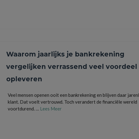
besparen
,
energiekosten
,
financiële tips
,
geld besparen
,
huishoudbudget
,
internet
,
telefoonabonnement
,
vaste lasten
,
vergelijken
,
verzekeringen
Waarom jaarlijks je bankrekening
vergelijken verrassend veel voordeel
opleveren
Veel mensen openen ooit een bankrekening en blijven daar jaren
klant. Dat voelt vertrouwd. Toch verandert de financiële wereld
voortdurend. …
Lees Meer
bankkosten
,
bankrekening vergelijken
,
besparen
,
betaalrekening
,
budget
,
financiële tips
,
nederland
,
overstappen
,
spaargeld