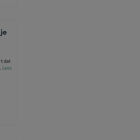
je
t dat
 …
Lees
aste lasten
,