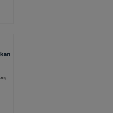
 kan
lang
geldzaken
,