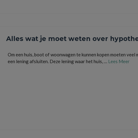
Alles wat je moet weten over hypoth
Om een huis, boot of woonwagen te kunnen kopen moeten veel
een lening afsluiten. Deze lening waar het huis, …
Lees Meer
besparen
,
huis
,
hypotheek
,
hypotheekadviseur
,
hypotheekrente
,
kosten
,
lening
,
woning