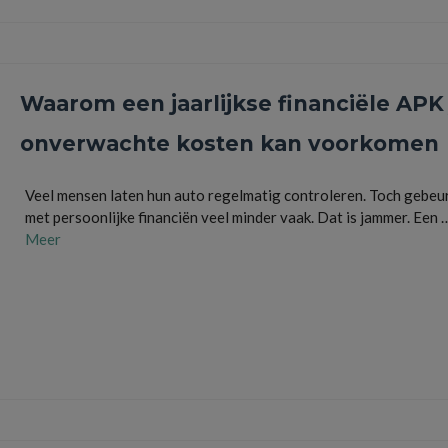
Waarom een jaarlijkse financiële APK 
onverwachte kosten kan voorkomen
Veel mensen laten hun auto regelmatig controleren. Toch gebeur
met persoonlijke financiën veel minder vaak. Dat is jammer. Een
Meer
abonnementen
,
besparen
,
budget
,
financiële APK
,
financiën
,
geldzaken
,
huishoudboekje
,
v
vergelijken
,
verzekeringen