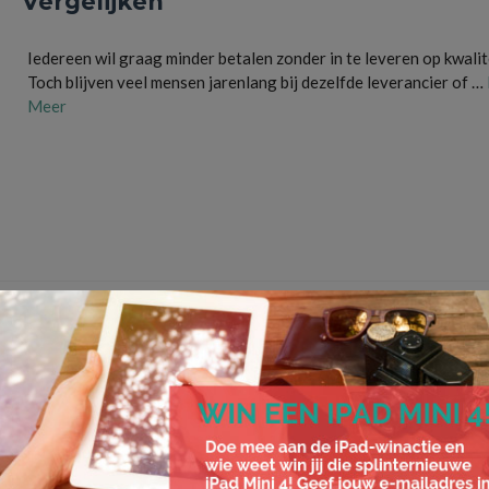
Vergelijken
Iedereen wil graag minder betalen zonder in te leveren op kwalit
Toch blijven veel mensen jarenlang bij dezelfde leverancier of …
Meer
besparen
,
Energie
,
financieel
,
geld besparen
,
huishoudbudget
,
internet
,
vaste lasten
,
verge
verzekeringen
,
voordelig wonen
Hoe Daikin airco jouw binnenklimaat
transformeert
Als je op zoek bent naar een manier om je huis comfortabeler te