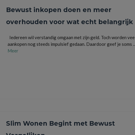
Bewust inkopen doen en meer
overhouden voor wat echt belangrijk 
Iedereen wil verstandig omgaan met zijn geld. Toch worden vee
aankopen nog steeds impulsief gedaan. Daardoor geef je soms 
Meer
aanbiedingen
,
besparen
,
Boodschappen
,
budget
,
financiën
,
geld
,
huishouden
,
prijsvergelij
uitgaven
,
vergelijken
Slim Wonen Begint met Bewust