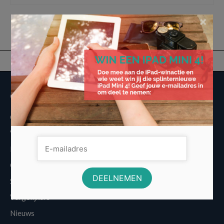
×
Overige informatie
Over Voordeligst.nl
Veelgestelde vragen
Disclaimer
Cookies
Sitemap
Vergelijkers
Nieuws