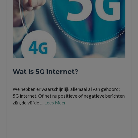
Wat is 5G internet?
We hebben er waarschijnlijk allemaal al van gehoord;
5G internet. Of het nu positieve of negatieve berichten
zijn, de vijfde …
Lees Meer
4G internet
,
4G netwerk
,
5G internet
,
5G netwerk
,
Agentschap Telecom
,
elektromagnetische velden
,
frequentiebanden
,
gezondheidseffecten
,
mobiele
netwerken
,
providers