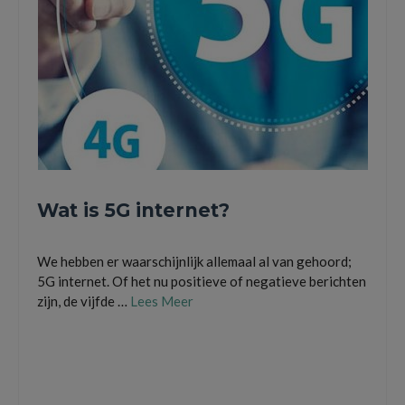
Wat is 5G internet?
We hebben er waarschijnlijk allemaal al van gehoord;
5G internet. Of het nu positieve of negatieve berichten
zijn, de vijfde …
Lees Meer
4G internet
,
4G netwerk
,
5G internet
,
5G netwerk
,
Agentschap Telecom
,
elektromagnetische velden
,
frequentiebanden
,
gezondheidseffecten
,
mobiele
netwerken
,
providers