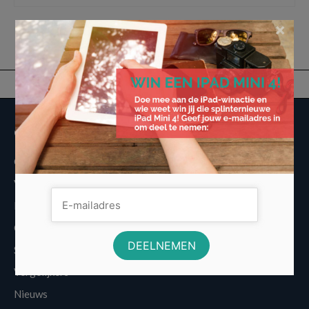
×
Overige informatie
Over Voordeligst.nl
Veelgestelde vragen
Disclaimer
Cookies
Sitemap
Vergelijkers
Nieuws