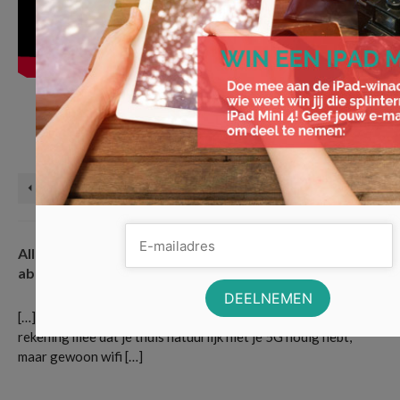
4G internet
,
4G netwerk
,
5G internet
,
5G netwerk
,
Agentschap Telecom
,
elektromagnetische velden
,
frequentiebanden
,
gezondheidseffecten
,
mobiele
netwerken
,
providers
Vorige Bericht
Volgende Bericht
Alles wat je moet weten over goedkope SIM only
abonnementen | Voordeligst.nl
maart 22, 2021
|
[…] heb je waarschijnlijk heel wat meer nodig. Houd er ook
rekening mee dat je thuis natuurlijk niet je 5G nodig hebt,
maar gewoon wifi […]