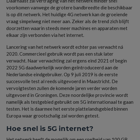
Daarnaast zal vertraging van het netwerk minder snel
voorkomen vanwege de grotere bandbreedte die beschikbaar
is op dit netwerk. Het huidige 4G netwerk kan de groeiende
vraag simpelweg niet meer aan. Zeker als de trend zich blijft
doorzetten waarin steeds meer machines en apparaten met
elkaar zijn verbonden via het internet.
Lancering van het netwerk wordt echter pas verwacht ná
2020. Commercieel gebruik wordt pas een stuk later
verwacht. Naar verwachting zal ergens eind 2021 of begin
2022 5G daadwerkelijk worden geïntroduceerd aan de
Nederlandse eindgebruiker. Op 9 juli 2019 is de eerste
succesvolle test al reeds uitgevoerd in Maastricht. De
vervolgtesten zullen de komende jaren verder worden
uitgevoerd in Groningen. Deze noordelijke provincie wordt
namelijk als testgebied gebruikt om 5G internationaal te gaan
testen. Het is daarmee het eerste plattelandsgebied binnen
Europa waar grootschalig zal worden getest.
Hoe snel is 5G internet?
Het netwerk heeft de mogelijk om een snelheid van 100 GB