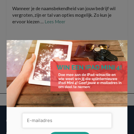
Wanneer je de naamsbekendheid van jouw bedrijf wil
vergroten, zijn er tal van opties mogelijk. Zo kun je
ervoor kiezen …
Lees Meer
bedrijfslogo
,
Coffee-to-go-beker bedrukken
,
groeipapier laten bedrukken
,
×
investeren
,
jouw bedrijf in the picture zetten
,
logo lasergraveren
,
naamsbekendheid
van je bedrijf vergroten
,
naamsbekendheid van jouw bedrijf
,
roestvrijstalen
thermosflessen
,
waterflesjes laten bedrukken
,
welkomstcadeau nieuwe klanten
Overige informatie
Over Voordeligst.nl