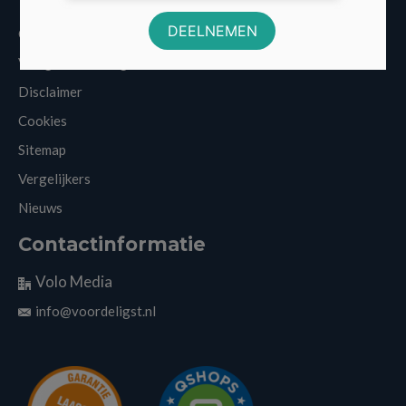
Over Voordeligst.nl
Veelgestelde vragen
Disclaimer
Cookies
Sitemap
Vergelijkers
Nieuws
Contactinformatie
Volo Media
info@voordeligst.nl