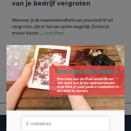
van je bedrijf vergroten
Wanneer je de naamsbekendheid van jouw bedrijf wil
vergroten, zijn er tal van opties mogelijk. Zo kun je
ervoor kiezen …
Lees Meer
×
bedrijfslogo
,
Coffee-to-go-beker bedrukken
,
groeipapier laten bedrukken
,
investeren
,
jouw bedrijf in the picture zetten
,
logo lasergraveren
,
naamsbekendheid
van je bedrijf vergroten
,
naamsbekendheid van jouw bedrijf
,
roestvrijstalen
thermosflessen
,
waterflesjes laten bedrukken
,
welkomstcadeau nieuwe klanten
Overige informatie