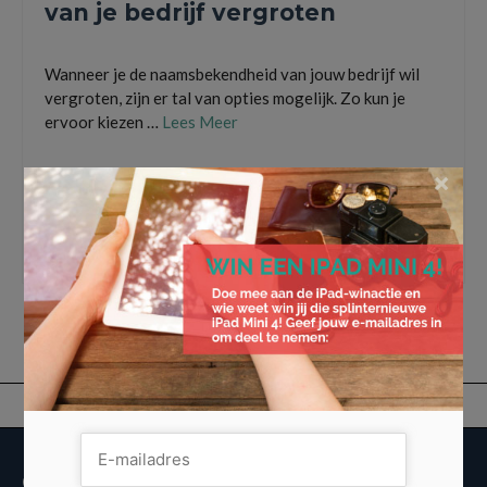
van je bedrijf vergroten
Wanneer je de naamsbekendheid van jouw bedrijf wil
vergroten, zijn er tal van opties mogelijk. Zo kun je
ervoor kiezen …
Lees Meer
×
bedrijfslogo
,
Coffee-to-go-beker bedrukken
,
groeipapier laten bedrukken
,
investeren
,
jouw bedrijf in the picture zetten
,
logo lasergraveren
,
naamsbekendheid
van je bedrijf vergroten
,
naamsbekendheid van jouw bedrijf
,
roestvrijstalen
thermosflessen
,
waterflesjes laten bedrukken
,
welkomstcadeau nieuwe klanten
Overige informatie