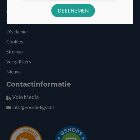
Over Voordeligst.nl
Veelgestelde vragen
Disclaimer
Cookies
Sitemap
Vergelijkers
Nieuws
Contactinformatie
Volo Media
info@voordeligst.nl