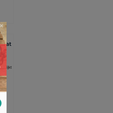
×
 wat
at lijkt