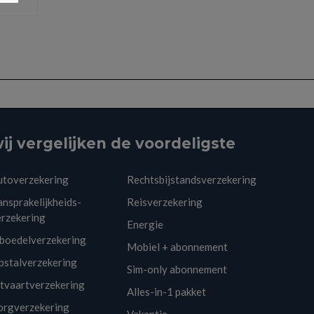
ij vergelijken de voordeligste
utoverzekering
Rechtsbijstandsverzekering
nsprakelijkheids-
Reisverzekering
erzekering
Energie
nboedelverzekering
Mobiel + abonnement
pstalverzekering
Sim-only abonnement
itvaartverzekering
Alles-in-1 pakket
orgverzekering