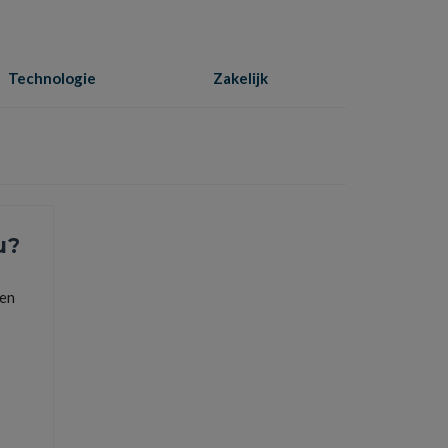
Technologie
Zakelijk
Home
»
bellen
u?
een
ne
,