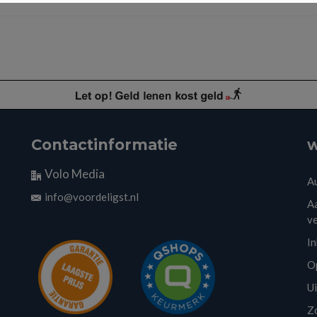
Contactinformatie
w
Volo Media
A
info@voordeligst.nl
Aa
v
I
O
U
Z