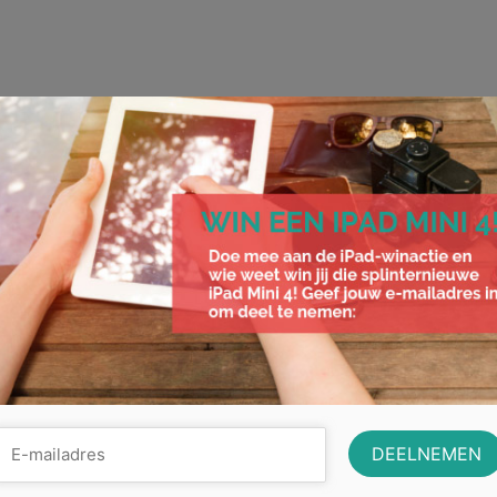
Fietsen en bellen: wat mag nu wel en
niet?
Even een appje sturen op de fiets of snel een filmpje opnemen… D
nu toch echt verleden tijd. Zoals …
Lees Meer
bellen
,
boete
,
elektrische apparaten
,
fietsen
,
tablet
,
veiligheid
,
verkeer