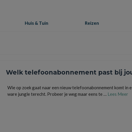
Huis & Tuin
Reizen
Welk telefoonabonnement past bij jo
Wie op zoek gaat naar een nieuw telefoonabonnement komt in 
ware jungle terecht. Probeer je weg maar eens te …
Lees Meer
bellen
,
belminuten
,
besparen
,
data
,
internetten
,
mb
,
prepaid
,
sim only
,
simkaart
,
smartpho
telefonie
,
telefoon
,
telefoonabonnement