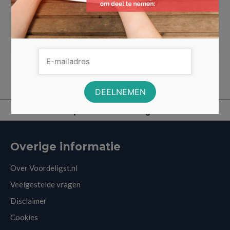
paradepaardje …
Lees Meer
camera
,
deep fusion
,
groothoeklens
,
iPhone
,
iPhone 11
,
iPhone 11 Pro
,
iPhone 11
Pro Max
,
nachtmodus
,
slow mption video
,
stabilisatie video
Overige informatie
Over Voordeligst.nl
Veelgestelde vragen
Disclaimer
Cookies