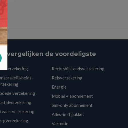
ij vergelijken de voordeligste
utoverzekering
Rechtsbijstandsverzekering
nsprakelijkheids-
Reisverzekering
erzekering
Energie
nboedelverzekering
Mobiel + abonnement
pstalverzekering
Sim-only abonnement
itvaartverzekering
Alles-in-1 pakket
orgverzekering
Vakantie