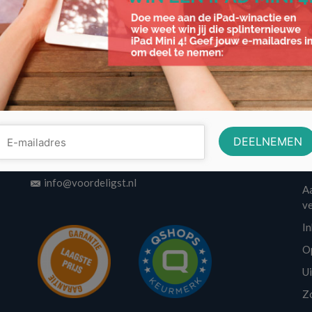
Contactinformatie
w
Volo Media
A
info@voordeligst.nl
Aa
v
I
O
U
Z