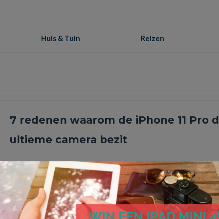
Huis & Tuin
Reizen
7 redenen waarom de iPhone 11 Pro 
ultieme camera bezit
De iPhone 11 Pro is zonder enige twijfel een mooi staaltje techn
noemen en is tevens het nieuwe paradepaardje …
Lees Meer
camera
,
deep fusion
,
groothoeklens
,
iPhone
,
iPhone 11
,
iPhone 11 Pro
,
iPhone 11 Pro Max
,
n
slow mption video
,
stabilisatie video