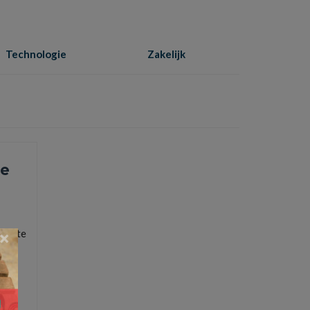
Technologie
Zakelijk
Home
»
iPhone 11
de
iek te
×
achtmodus
,