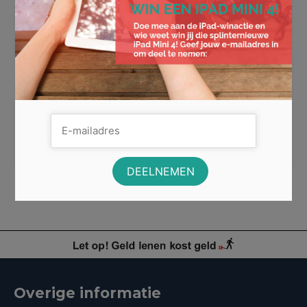
bedreiging vormen voor Netflix
en Videoland?
Dinsdag 12 november staat al maanden met rood
gemarkeerd in de agenda’s van vele Disney-liefhebbers.
Dit is namelijk de dag …
Lees Meer
Disney
,
Disney Plus
,
lancering
,
Marvel
,
netflix
,
proefperiode
,
Star Wars
,
streamingdienst
,
videoland
Overige informatie