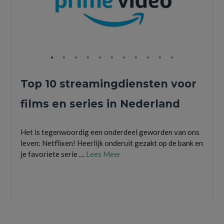
Top 10 streamingdiensten voor
films en series in Nederland
Het is tegenwoordig een onderdeel geworden van ons
leven: Netflixen! Heerlijk onderuit gezakt op de bank en
je favoriete serie …
Lees Meer
amazon prime video
,
aplle tv plus
,
Disney Plus
,
film1
,
hbo max
,
hulu
,
netflix
,
nlziet
,
videoland
,
ziggo movies & series