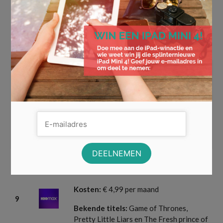
Kosten:
€ 8 per maand
7
Bekende titels:
Nieuw uitgekomen films
rechtstreeks vanuit de bioscoop naar de
televisie
Gevuld met exclusieve films, series en
documentaires voor het gehele gezin
Kosten:
€ 8-14 per maand
8
Bekende titels:
The Elephent Queen,
Oprah’s Book Club en The Morning Show
Groot aanbod met 1800 films, wat gelijk
staat aan 10.000 uur videomateriaal
Kosten:
€ 4,99 per maand
9
Bekende titels:
Game of Thrones,
Pretty Little Liars en The Fresh prince of