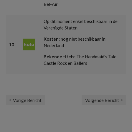
Bel-Air
Op dit moment enkel beschikbaar in de
Verenigde Staten
Kosten:
nog niet beschikbaar in
10
Nederland
Bekende titels:
The Handmaid’s Tale,
Castle Rock en Ballers
amazon prime video
,
aplle tv plus
,
Disney Plus
,
film1
,
hbo max
,
hulu
,
netflix
,
nlziet
,
videoland
,
ziggo movies & series
Vorige Bericht
Volgende Bericht