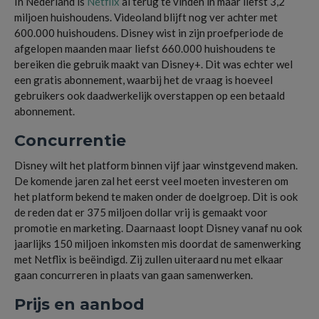
In Nederland is
Netflix
al terug te vinden in maar liefst 3,2
miljoen huishoudens. Videoland blijft nog ver achter met
600.000 huishoudens. Disney wist in zijn proefperiode de
afgelopen maanden maar liefst 660.000 huishoudens te
bereiken die gebruik maakt van Disney+. Dit was echter wel
een gratis abonnement, waarbij het de vraag is hoeveel
gebruikers ook daadwerkelijk overstappen op een betaald
abonnement.
Concurrentie
Disney wilt het platform binnen vijf jaar winstgevend maken.
De komende jaren zal het eerst veel moeten investeren om
het platform bekend te maken onder de doelgroep. Dit is ook
de reden dat er 375 miljoen dollar vrij is gemaakt voor
promotie en marketing. Daarnaast loopt Disney vanaf nu ook
jaarlijks 150 miljoen inkomsten mis doordat de samenwerking
met Netflix is beëindigd. Zij zullen uiteraard nu met elkaar
gaan concurreren in plaats van gaan samenwerken.
Prijs en aanbod