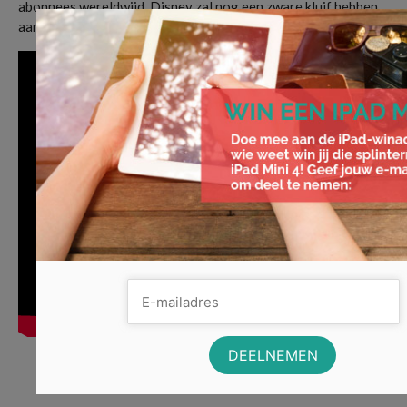
abonnees wereldwijd. Disney zal nog een zware kluif hebben
aan alle concurrenten op de markt!
Disney
,
Disney Plus
,
lancering
,
Marvel
,
netflix
,
proefperiode
,
Star Wars
,
streamingdienst
,
videoland