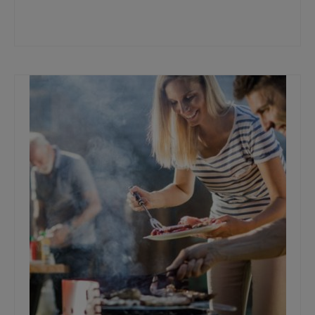
besparen thuis
,
Boodschappen
,
budgettips
,
consumententips
,
duurzaam
huishouden
,
energie besparen
,
geld besparen
,
huishouden
,
voordelig leven
,
wonen