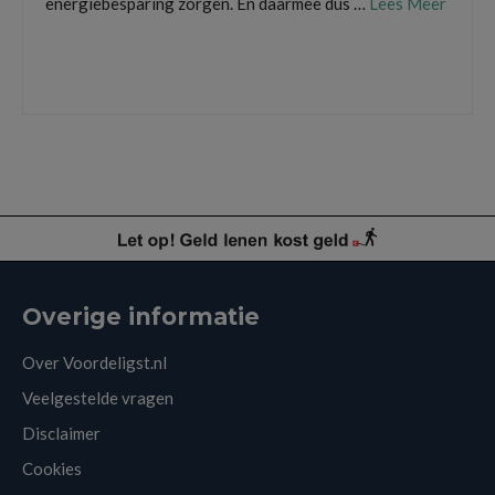
energiebesparing zorgen. En daarmee dus …
Lees Meer
Energie
,
energie besparen
,
energie zuinig
,
energielabel
,
energieverbruik
,
led
lamp
,
slimme thermostaat
,
thermostaat
Overige informatie
Over Voordeligst.nl
Veelgestelde vragen
Disclaimer
Cookies