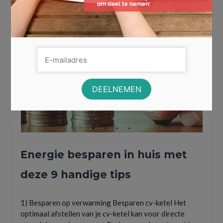
Energie besparen in huis met
deze 9 handige tips
1) Besparen op verwarming Besparen cv-ketel Het
optimaal afstellen van je cv-ketel kan voor directe