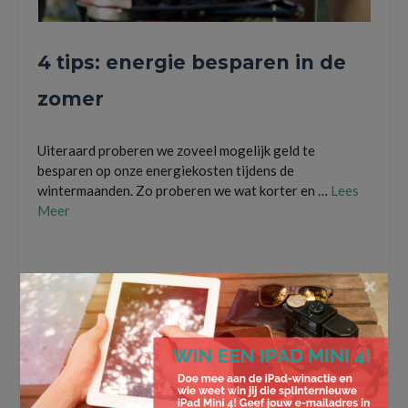
4 tips: energie besparen in de
zomer
Uiteraard proberen we zoveel mogelijk geld te
besparen op onze energiekosten tijdens de
wintermaanden. Zo proberen we wat korter en …
Lees
Meer
energie besparen
,
hitte
,
tuinverlichting
,
warmte
,
zomer
,
zonne-energie
×