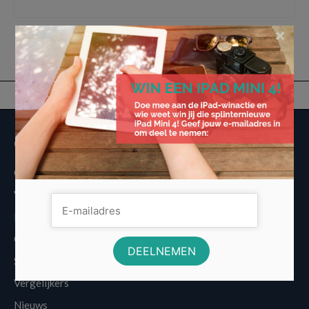
fietsendrager
,
Voordelig fietsen
,
vouwfiets
×
Overige informatie
Over Voordeligst.nl
Veelgestelde vragen
Disclaimer
Cookies
Sitemap
Vergelijkers
Nieuws