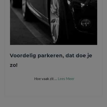
Voordelig parkeren, dat doe je
zo!
Hoe vaak zit …
Lees Meer
app
,
auto
,
betalen
,
garage
,
geld
,
parkeren
,
parkmobile
,
pplusr
,
stress