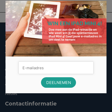
×
Overige informatie
Over Voordeligst.nl
Veelgestelde vragen
Disclaimer
Cookies
Sitemap
Vergelijkers
Nieuws
Contactinformatie