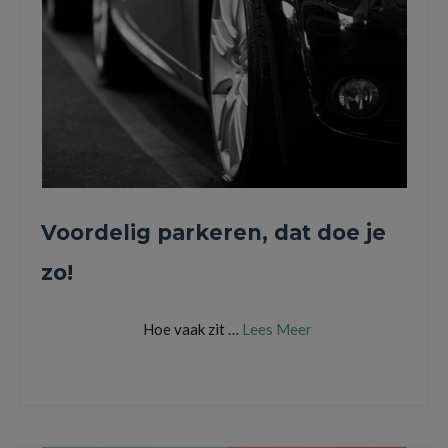
Voordelig parkeren, dat doe je
zo!
Hoe vaak zit …
Lees Meer
app
,
auto
,
betalen
,
garage
,
geld
,
parkeren
,
parkmobile
,
pplusr
,
stress