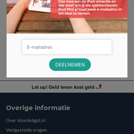
cryptocurrencies
Bitcoin kun je omschrijven als een cryptocurrency, het
is een virtuele valuta of een digitale valuta. Iedereen
die toegang heeft …
Lees Meer
betaalmiddel
,
betalen
,
bitcoins
,
crypto
,
cryptocurrency
,
digitaal
,
portemonnee
Overige informatie
Over Voordeligst.nl
Veelgestelde vragen