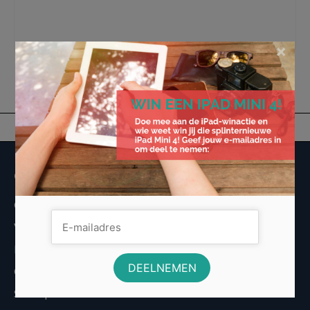
gratis hypotheek gesprek
,
hypotheek
,
hypotheek aflossen
,
hypotheek
herfinancieren
,
hypotheekadviseur
,
hypotheekadviseur in haarlem
,
maandelijkse
hypotheek lasten
,
oversluiten hypotheek
×
Overige informatie
Over Voordeligst.nl
Veelgestelde vragen
Disclaimer
Cookies
Sitemap