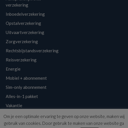
verzekering
Inboedelverzekering
Opstalverzekering
Uitvaartverzekering
Zorgverzekering
Rechtsbijstandsverzekering
Reisverzekering
Energie
Mobiel + abonnement
Sim-only abonnement
Alles-in-1 pakket
Vakantie
Om je een optimale ervaring te geven op onze website, maken wij
Klantenservice
Links
Disclaimer
Sitemap
Nieuwsbrief
gebruik van cookies. Door gebruik te maken van onze website ga