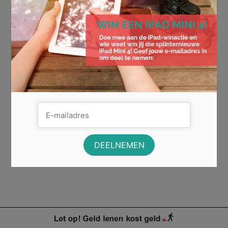
Alles wat je moet weten over
hypotheken
Om een huis, boot of woonwagen te kunnen kopen
moeten veel mensen een lening afsluiten. Deze lening
waar het huis, …
Lees Meer
besparen
,
huis
,
hypotheek
,
hypotheekadviseur
,
hypotheekrente
,
kosten
,
lening
,
woning