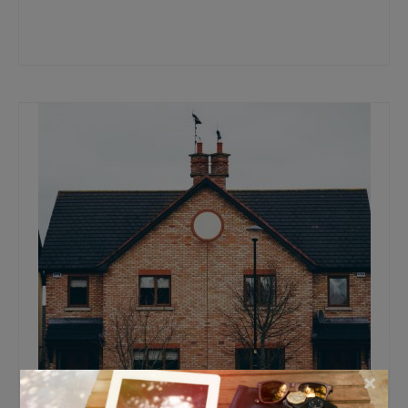
gratis hypotheek gesprek
,
hypotheek
,
hypotheek aflossen
,
hypotheek
herfinancieren
,
hypotheekadviseur
,
hypotheekadviseur in haarlem
,
maandelijkse
hypotheek lasten
,
oversluiten hypotheek
×