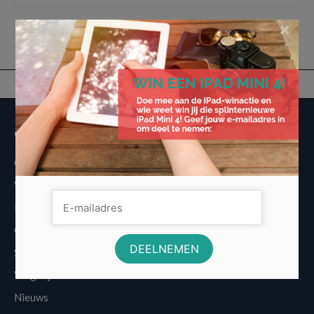
×
Overige informatie
Over Voordeligst.nl
Veelgestelde vragen
Disclaimer
Cookies
Sitemap
Vergelijkers
Nieuws