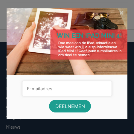
×
Overige informatie
Over Voordeligst.nl
Veelgestelde vragen
Disclaimer
Cookies
Sitemap
Vergelijkers
Nieuws