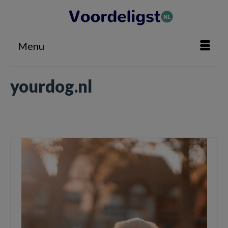
Menu
yourdog.nl
Home
»
yourdog.nl