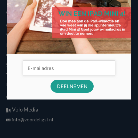
Overige informatie
Over Voordeligst.nl
Veelgestelde vragen
Disclaimer
Cookies
Sitemap
Vergelijkers
Nieuws
Contactinformatie
Volo Media
info@voordeligst.nl