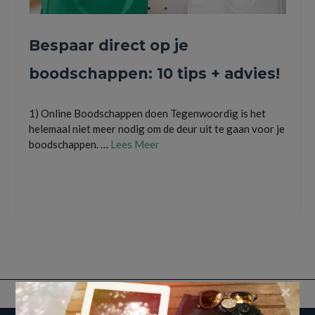
Bespaar direct op je
boodschappen: 10 tips + advies!
1) Online Boodschappen doen Tegenwoordig is het
helemaal niet meer nodig om de deur uit te gaan voor je
boodschappen. …
Lees Meer
A-merken
,
aanbiedingen
,
Acties
,
Boodschappen
,
Huismerken
,
markt
,
Voordeelverpakkingen
×