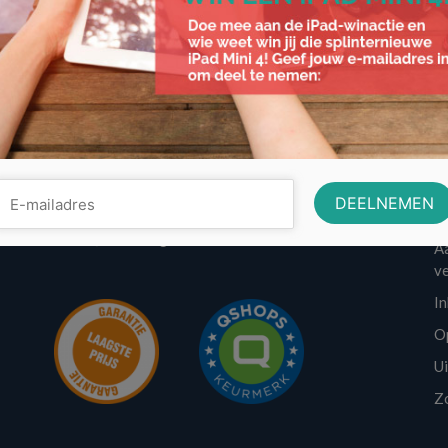
Contactinformatie
w
Volo Media
A
info@voordeligst.nl
Aa
v
I
O
U
Z