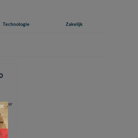
Technologie
Zakelijk
Home
»
markt
0
t meer
×
r
en