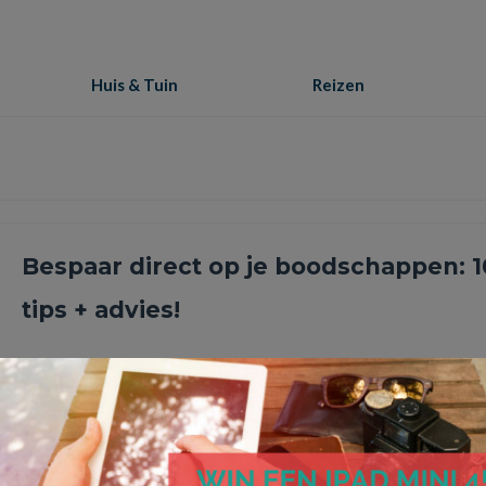
Huis & Tuin
Reizen
Bespaar direct op je boodschappen: 1
tips + advies!
1) Online Boodschappen doen Tegenwoordig is het helemaal nie
nodig om de deur uit te gaan voor je boodschappen. …
Lees Mee
A-merken
,
aanbiedingen
,
Acties
,
Boodschappen
,
Huismerken
,
markt
,
Voordeelverpakking