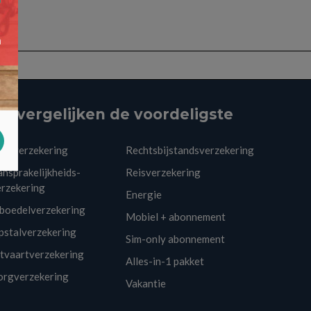
ij vergelijken de voordeligste
utoverzekering
Rechtsbijstandsverzekering
nsprakelijkheids-
Reisverzekering
erzekering
Energie
nboedelverzekering
Mobiel + abonnement
pstalverzekering
Sim-only abonnement
itvaartverzekering
Alles-in-1 pakket
orgverzekering
Vakantie