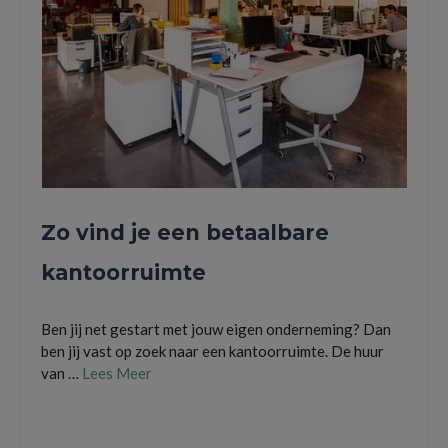
Zo vind je een betaalbare
kantoorruimte
Ben jij net gestart met jouw eigen onderneming? Dan
ben jij vast op zoek naar een kantoorruimte. De huur
van …
Lees Meer
bureau
,
huren
,
huurcontract
,
kantoor
,
kantoorpand
,
kantoorruimte
,
vergaderruimte
,