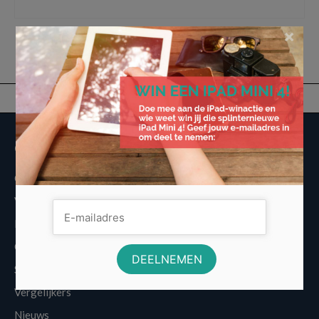
werkruimte
×
Overige informatie
Over Voordeligst.nl
Veelgestelde vragen
Disclaimer
Cookies
Sitemap
Vergelijkers
Nieuws