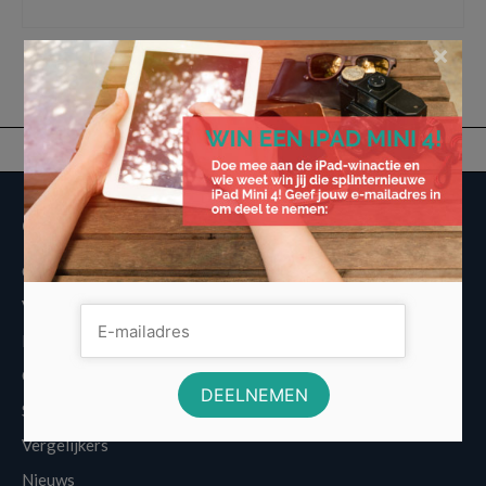
werkruimte
×
Overige informatie
Over Voordeligst.nl
Veelgestelde vragen
Disclaimer
Cookies
Sitemap
Vergelijkers
Nieuws