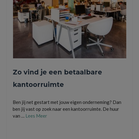
Zo vind je een betaalbare
kantoorruimte
Ben jij net gestart met jouw eigen onderneming? Dan
ben jij vast op zoek naar een kantoorruimte. De huur
van …
Lees Meer
bureau
,
huren
,
huurcontract
,
kantoor
,
kantoorpand
,
kantoorruimte
,
vergaderruimte
,