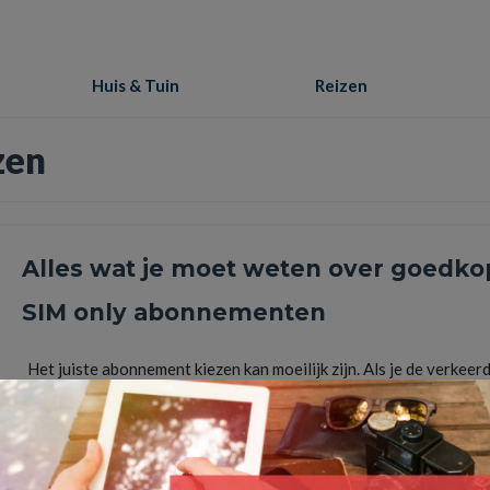
Huis & Tuin
Reizen
zen
Alles wat je moet weten over goedko
SIM only abonnementen
Het juiste abonnement kiezen kan moeilijk zijn. Als je de verkeer
keuze maakt, is de kans groot dat je moet …
Lees Meer
5G
,
dagelijks telefoongebruik
,
goedkope SIM only abonnementen
,
goedkoper
,
ikvergelijkon
juiste abonnement kiezen
,
sim only
,
simkaart