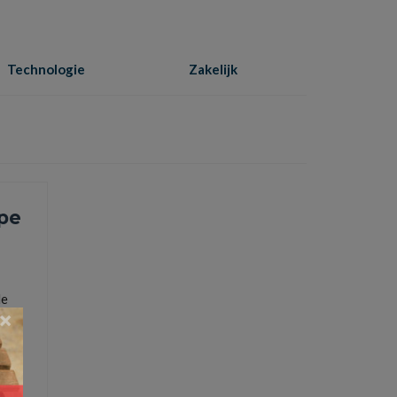
Technologie
Zakelijk
Home
»
juiste abonnement kiezen
pe
de
×
line.nl
,