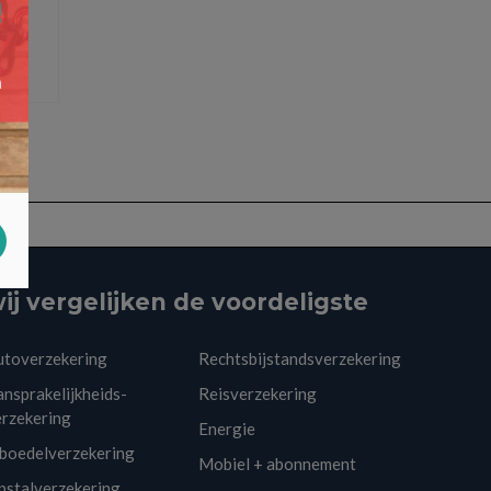
ij vergelijken de voordeligste
utoverzekering
Rechtsbijstandsverzekering
nsprakelijkheids-
Reisverzekering
erzekering
Energie
nboedelverzekering
Mobiel + abonnement
pstalverzekering