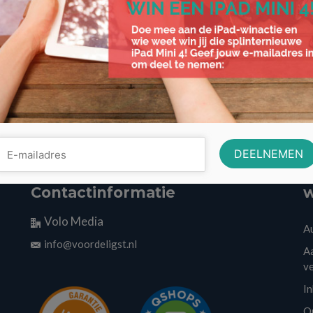
Contactinformatie
w
Volo Media
A
info@voordeligst.nl
Aa
v
I
O